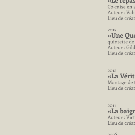
«Le repa
Co-mise en 
Auteur : Vah
Lieu de créa
2015
«Une Que
quintette de
Auteur : Gi
Lieu de créa
2012
«La Vérit
Montage de 
Lieu de créa
2011
«La baig
Auteur : Vic
Lieu de créa
2008