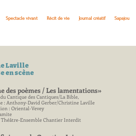
Spectacle vivant
Récit de vie
Journal créatif
Sapajou
e Laville
e en scène
e des poèmes / Les lamentations»
é du Cantique des Cantiques/La Bible,
e : Anthony-David Gerber/Christine Laville
tion : Oriental-Vevey
lamite
 Théâtre-Ensemble Chantier Interdit