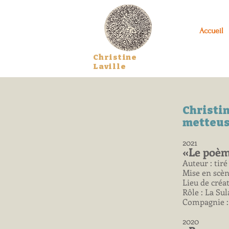
Accueil
Christine
Laville
Christin
metteus
2021
«Le poèm
Auteur : tir
Mise en scèn
Lieu de créa
Rôle : La Su
Compagnie :
2020