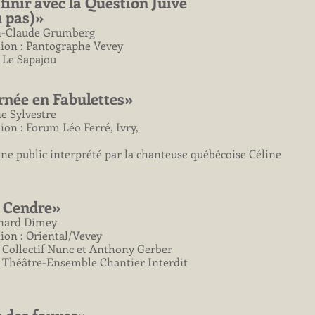
finir avec la Question Juive
u pas)»
an-Claude Grumberg
tion : Pantographe Vevey
 Le Sapajou
rnée en Fabulettes»
e Sylvestre
tion : Forum Léo Ferré, Ivry,
une public interprété par la chanteuse québécoise Céline
t Cendre»
rnard Dimey
tion : Oriental/Vevey
: Collectif Nunc et Anthony Gerber
 Théâtre-Ensemble Chantier Interdit