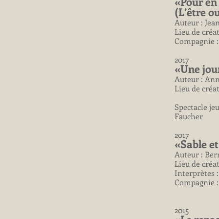
«Pour en 
(L’être o
Auteur : Je
Lieu de créa
Compagnie :
2017
«Une jou
Auteur : Ann
Lieu de créa
Spectacle je
Faucher
2017
«Sable e
Auteur : Be
Lieu de créa
Interprètes 
Compagnie :
2015