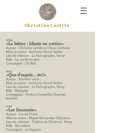
Christine
Laville
2024
«La bêtise : Idiotie ou sottise»
Auteur : Christine Laville et Olivier Zerbone
Mise en scène : Anthony-David Gerber
Lieu de création : Le Pantographe, Vevey
Rôle : La conférencière
Compagnie : Cie BàZ
2023
«Que d’espoir... etc!»
Auteur : Hanokh Levin ,
Mise en scène : Anthony-David Gerber
Lieu de création : Le Pantographe, Vevey
Rôle : Multiples
Compagnie : Théâtre-Ensemble Chantier
Interdit
2022
«Les Insoumis»
Auteur : Carole Prieur ,
Mise en scène : Miguel Fernandez-Villacanas
Lieu de création : Théâtre de l’Oriental, Vevey
Rôle : Marcelline
Compagnie : Le Sapajou