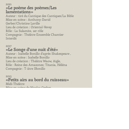
2021
«Le poème des poèmes/Les
lamentations»
Auteur : tiré du Cantique des Cantiques/La Bible
Mise en scène : Anthony-David
Gerber/Christine Laville
Lieu de création : Oriental-Vevey
Rôle : La Sulamite, 1er rôle
Compagnie : Théâtre Ensemble Chantier
Interdit
2017
«Le Songe d’une nuit d’été»
Auteur : Isabelle Bonillo d’après Shakespeare ,
Mise en scène : Isabelle Bonillo
Lieu de création : Théâtre Waow, Aigle,
Rôle : Reine des Amazones; Titania, Héléna
Compagnie : T-âtre IBonillo
2013
«Petits airs au bord du ruisseau»
Midi-Théâtre
Mise en scène de Nicolas Gerber
Cie Théâtre-Ensemble Chantier Interdit
De 1990 à 2013, j’ai joué dans de nombreuses
productions en France notamment avec le
Théâtre du Sajou dirigé par Kamel Basli.